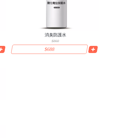
消臭防護水
$860
$688