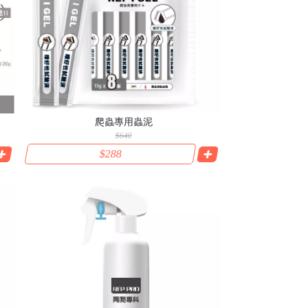
爬蟲專用蟲泥
$640
$288