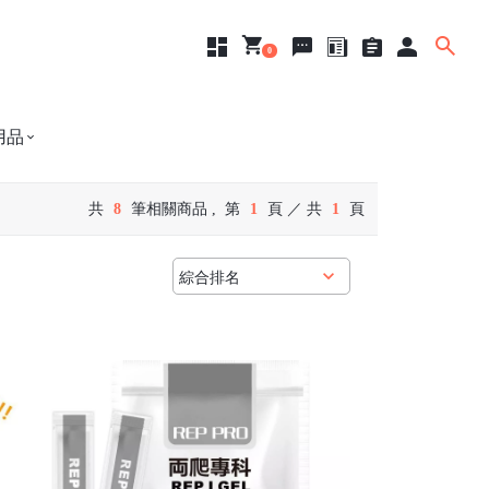
0
商品列表
購物車
聯絡我們
影音圖文
訂單查詢
會員登入
用品
共
8
筆相關商品 ,
第
1
頁 ／ 共
1
頁