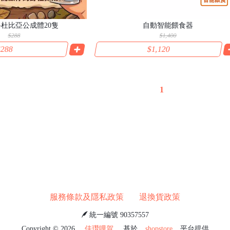
-杜比亞公成體20隻
自動智能餵食器
$288
$1,400
288
$1,120
1
服務條款及隱私政策
退換貨政策
統一編號 90357557
Copyright ©
2026
佳瓚哩賀
基於
shopstore
平台提供