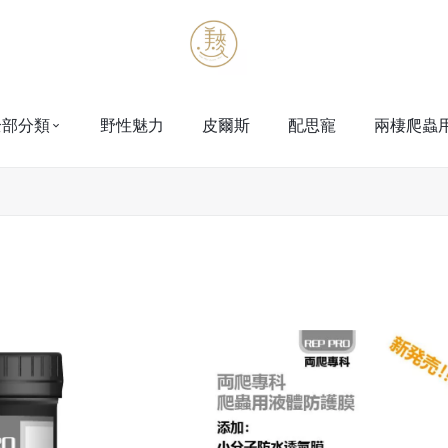
全部分類
野性魅力
皮爾斯
配思寵
兩棲爬蟲