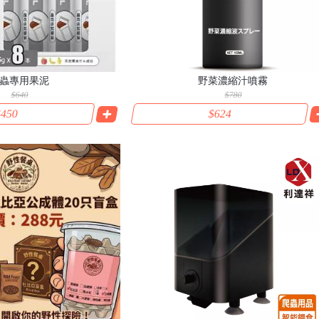
蟲專用果泥
野菜濃縮汁噴霧
$640
$780
450
$624