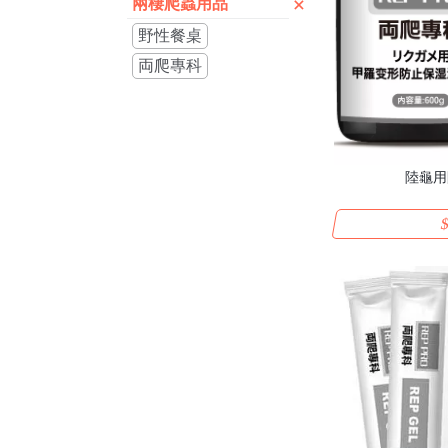
兩棲爬蟲用品
野性餐桌
両爬專科
陸龜用
$