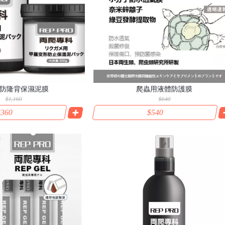
防隆背保濕泥膜
爬蟲用液體防護膜
$1,160
$640
360
$540